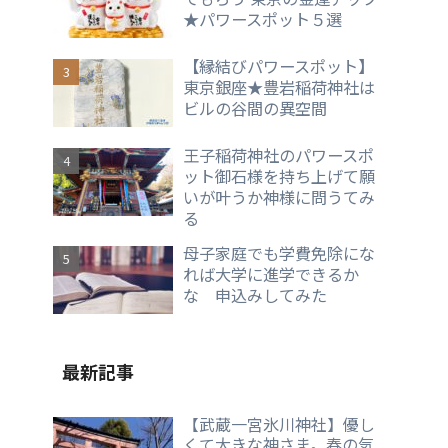
★パワースポット５選
【縁結びパワースポット】
東京銀座★豊岩稲荷神社は
ビルの谷間の異空間
王子稲荷神社のパワースポ
ット御石様を持ち上げて願
いが叶うか神様に問うてみ
る
母子家庭でも学費免除にな
れば大学に進学できるか
な 申込みしてみた
最新記事
【武蔵一宮氷川神社】優し
くて大きな神さま。春の気